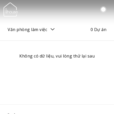
Văn phòng làm việc
0 Dự án
Tất cả
Không có dữ liệu, vui lòng thử lại sau
Dự án mới hoàn thành
Dự án đang thi công
Nhà riêng mặt đất
Căn hộ chung cư