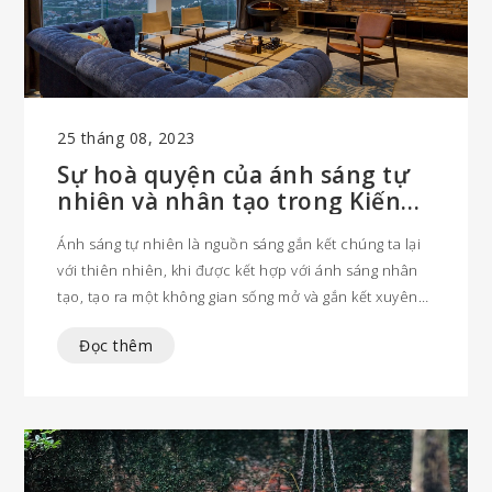
25 tháng 08, 2023
Sự hoà quyện của ánh sáng tự
nhiên và nhân tạo trong Kiến
trúc tối giản xanh
Ánh sáng tự nhiên là nguồn sáng gắn kết chúng ta lại
với thiên nhiên, khi được kết hợp với ánh sáng nhân
tạo, tạo ra một không gian sống mở và gắn kết xuyên
suốt không có điểm dừng từ trong ra ngoài. Sự pha
Đọc thêm
trộn này mở ra cửa sổ tâm hồn, để ta kết nối sâu hơn
với không gian tối giản xanh.