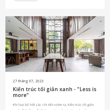
càng đẹp", Eco-Minimalism ngay sau đó nhanh chóng
phát triển thành "lối sống" đẹp, là luồng tư tưởng
chung kết nối cộng đồng với quan tâm sâu sắc về đời
sống tinh thần chất lượng và thuận tự nhiên.
27 tháng 07, 2023
Kiến trúc tối giản xanh - "Less is
more"
Khi loại bỏ hết các chi tiết rườm ra, Kiến trúc tối giản