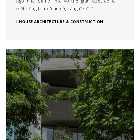
ngôi nhà "bền bỉ" mãi với thời gian, được coi là
một công trình "càng ở, càng đẹp".
I.HOUSE ARCHITECTURE & CONSTRUCTION