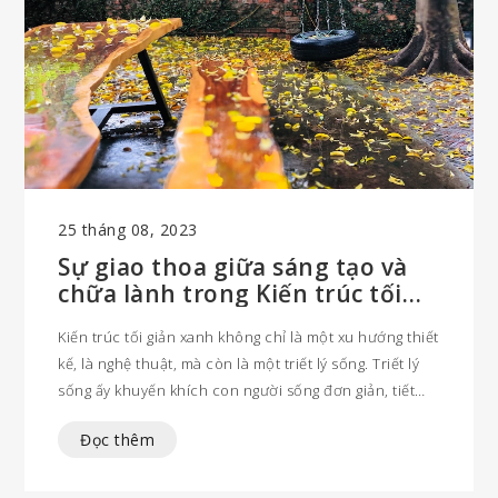
25 tháng 08, 2023
Sự giao thoa giữa sáng tạo và
chữa lành trong Kiến trúc tối
giản xanh
Kiến trúc tối giản xanh không chỉ là một xu hướng thiết
kế, là nghệ thuật, mà còn là một triết lý sống. Triết lý
sống ấy khuyến khích con người sống đơn giản, tiết
kiệm và có ý thức về môi trường, giúp con người tập
Đọc thêm
trung vào những giá trị cốt lõi, loại bỏ sự lãng phí và
tạo ra một môi trường sống khỏe mạnh cho cả bản
thân và thiên nhiên...